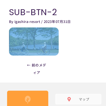
内
SUB-BTN-2
容
Post
を
navigation
By
igashira-resort
/
2023年07月31日
ス
キ
ッ
プ
←
前のメデ
ィア
マップ