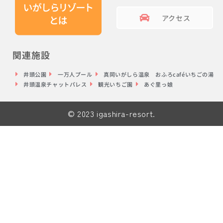
アクセス
関連施設
井頭公園
一万人プール
真岡いがしら温泉 おふろcaféいちごの湯
井頭温泉チャットパレス
観光いちご園
あぐ里っ娘
© 2023 igashira-resort.