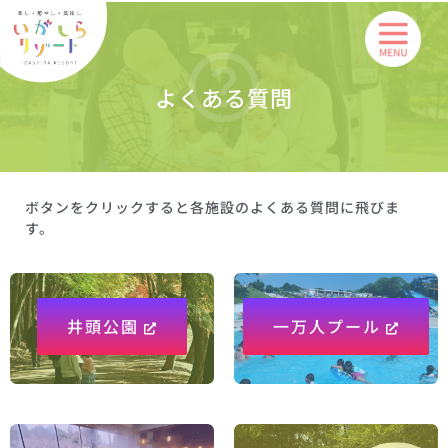
内
容
を
よくある質問
ス
キ
ッ
プ
ボタンをクリックすると各施設のよくある質問に飛びま
す。
井頭公園
一万人プール