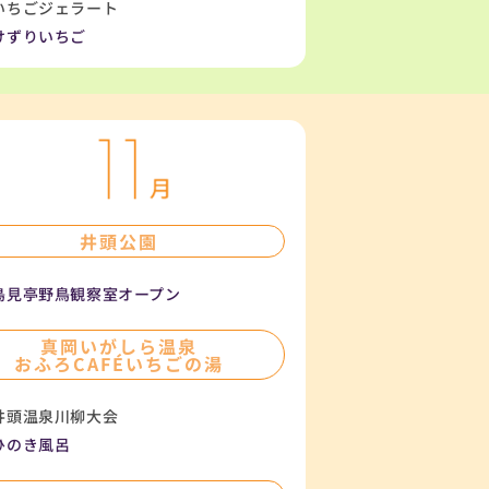
いちごジェラート
けずりいちご
井頭公園
鳥見亭野鳥観察室オープン
真岡いがしら温泉
おふろCAFÉいちごの湯
井頭温泉川柳大会
ひのき風呂