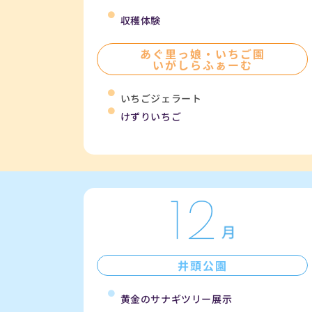
収穫体験
あぐ里っ娘・いちご園
いがしらふぁーむ
いちごジェラート
けずりいちご
井頭公園
黄金のサナギツリー展示