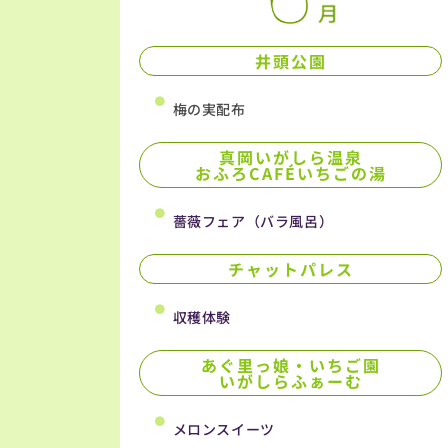
井頭公園
梅の実配布
真岡いがしら温泉
おふろCAFÉいちごの湯
薔薇フェア（バラ風呂）
チャットパレス
収穫体験
あぐ里っ娘・いちご園
いがしらふぁーむ
メロンスイーツ