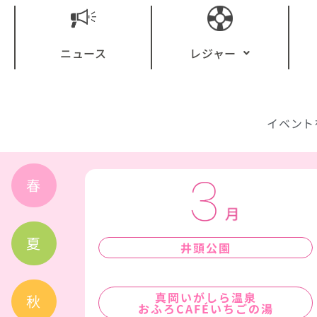
ニュース
レジャー
イベント
春
夏
井頭公園
真岡いがしら温泉
秋
おふろCAFÉいちごの湯