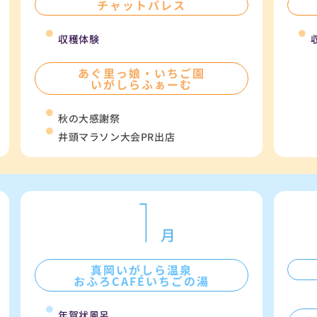
チャットパレス
収穫体験
あぐ里っ娘・いちご園
いがしらふぁーむ
秋の大感謝祭
井頭マラソン大会PR出店
真岡いがしら温泉
おふろCAFÉいちごの湯
年賀状風呂