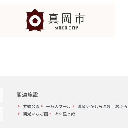
関連施設
井頭公園
一万人プール
真岡いがしら温泉 おふろc
観光いちご園
あぐ里っ娘