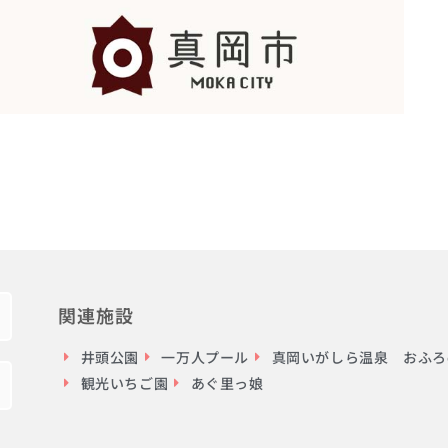
関連施設
井頭公園
一万人プール
真岡いがしら温泉 おふろc
観光いちご園
あぐ里っ娘