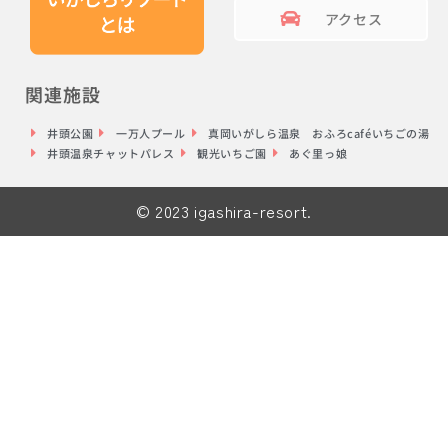
アクセス
関連施設
井頭公園
一万人プール
真岡いがしら温泉 おふろcaféいちごの湯
井頭温泉チャットパレス
観光いちご園
あぐ里っ娘
© 2023 igashira-resort.