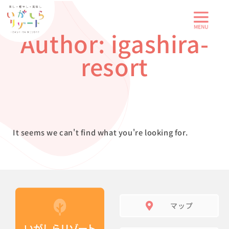
内
容
Author:
igashira-
を
ス
resort
キ
ッ
プ
It seems we can't find what you're looking for.
マップ