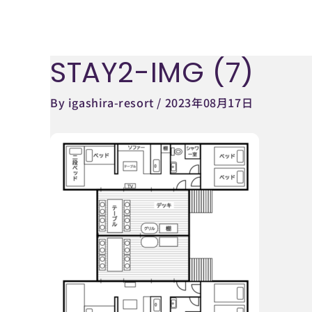
内
容
を
STAY2-IMG (7)
Post
ス
navigation
キ
By
igashira-resort
/
2023年08月17日
ッ
プ