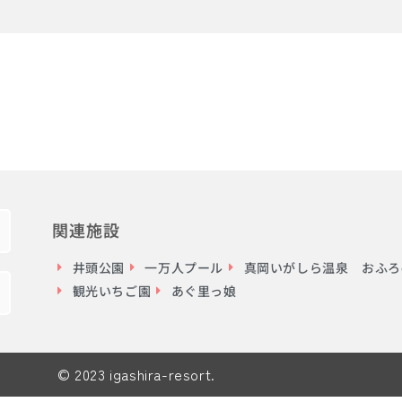
関連施設
井頭公園
一万人プール
真岡いがしら温泉 おふろc
観光いちご園
あぐ里っ娘
© 2023 igashira-resort.