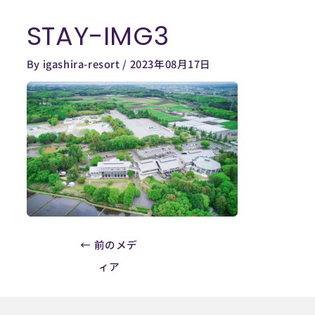
内
STAY-IMG3
容
Post
を
navigation
By
igashira-resort
/
2023年08月17日
ス
キ
ッ
プ
←
前のメデ
ィア