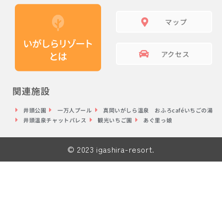
マップ
アクセス
関連施設
井頭公園
一万人プール
真岡いがしら温泉 おふろcaféいちごの湯
井頭温泉チャットパレス
観光いちご園
あぐ里っ娘
© 2023 igashira-resort.