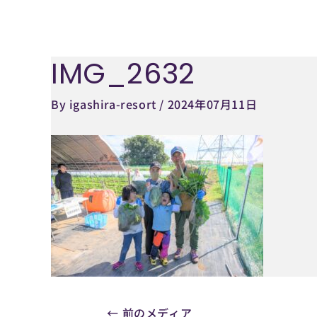
内
容
を
IMG_2632
Post
ス
navigation
キ
By
igashira-resort
/
2024年07月11日
ッ
プ
←
前のメディア