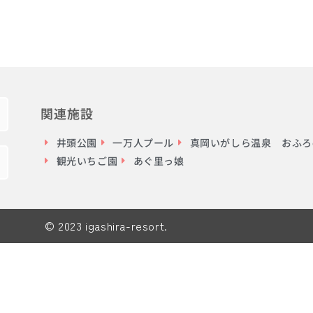
関連施設
井頭公園
一万人プール
真岡いがしら温泉 おふろc
観光いちご園
あぐ里っ娘
© 2023 igashira-resort.