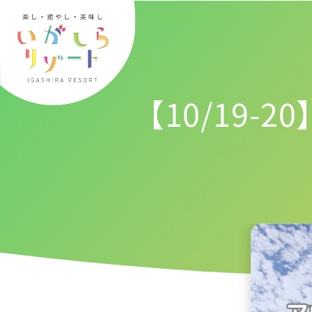
内
容
を
ス
キ
【10/19
ッ
プ