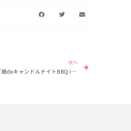
Next
次へ
8/25（日）バーベキューイベント「畑deキャンドルナイトBBQ in いがしらふぁーむ」を開催！