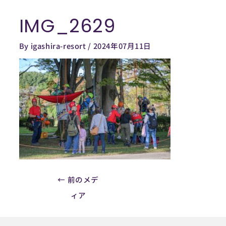
内
IMG_2629
容
Post
を
navigation
By
igashira-resort
/
2024年07月11日
ス
キ
ッ
プ
←
前のメデ
ィア