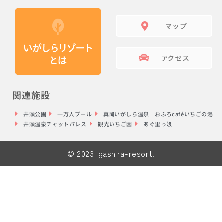
マップ
アクセス
関連施設
井頭公園
一万人プール
真岡いがしら温泉 おふろcaféいちごの湯
井頭温泉チャットパレス
観光いちご園
あぐ里っ娘
© 2023 igashira-resort.