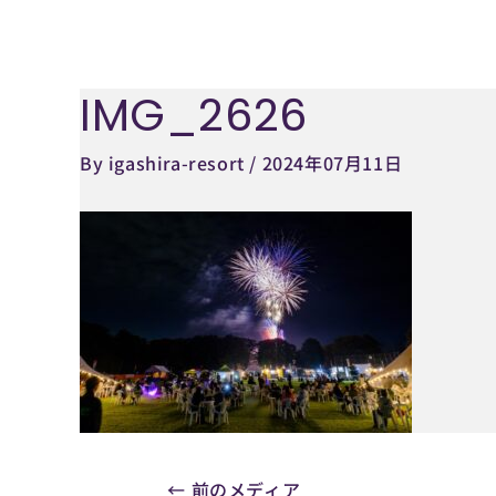
内
容
を
IMG_2626
Post
ス
navigation
キ
By
igashira-resort
/
2024年07月11日
ッ
プ
←
前のメディア