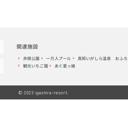
関連施設
井頭公園
一万人プール
真岡いがしら温泉 おふろc
観光いちご園
あぐ里っ娘
© 2023 igashira-resort.