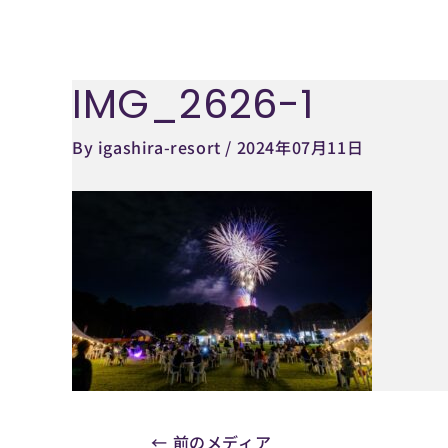
内
容
を
IMG_2626-1
Post
ス
navigation
キ
By
igashira-resort
/
2024年07月11日
ッ
プ
←
前のメディア