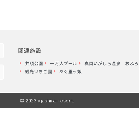
関連施設
井頭公園
一万人プール
真岡いがしら温泉 おふろc
観光いちご園
あぐ里っ娘
© 2023 igashira-resort.