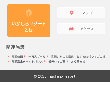
マップ
アクセス
関連施設
井頭公園
一万人プール
真岡いがしら温泉 おふろcaféいちごの湯
井頭温泉チャットパレス
観光いちご園
あぐ里っ娘
© 2023 igashira-resort.