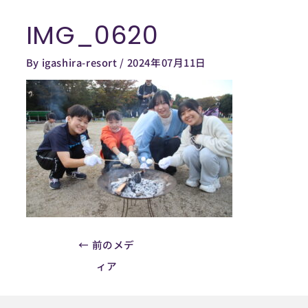
内
IMG_0620
容
Post
を
navigation
By
igashira-resort
/
2024年07月11日
ス
キ
ッ
プ
←
前のメデ
ィア