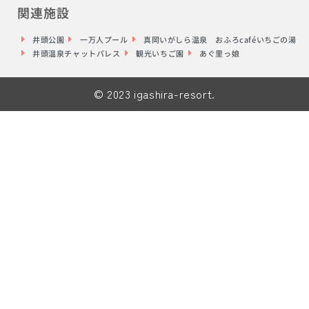
関連施設
井頭公園
一万人プール
真岡いがしら温泉 おふろcaféいちごの湯
井頭温泉チャットパレス
観光いちご園
あぐ里っ娘
© 2023 igashira-resort.