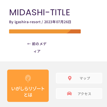
内
MIDASHI-TITLE
容
Post
を
navigation
By
igashira-resort
/
2023年07月26日
ス
キ
ッ
プ
←
前のメデ
ィア
マップ
アクセス