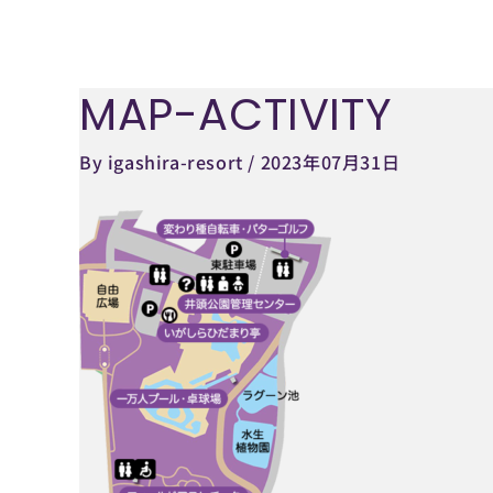
内
容
を
MAP-ACTIVITY
Post
ス
navigation
キ
By
igashira-resort
/
2023年07月31日
ッ
プ