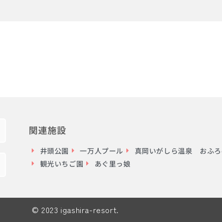
関連施設
井頭公園
一万人プール
真岡いがしら温泉 おふろc
観光いちご園
あぐ里っ娘
© 2023 igashira-resort.