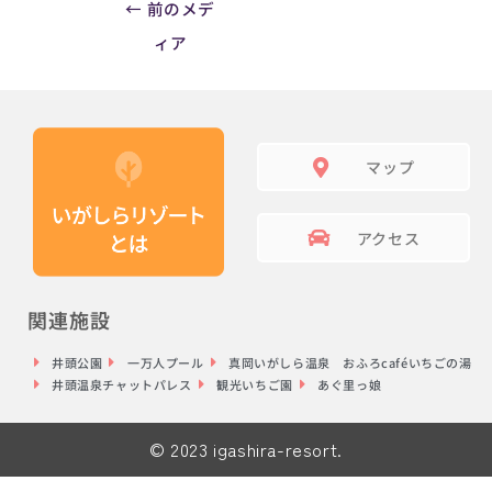
←
前のメデ
ィア
マップ
アクセス
関連施設
井頭公園
一万人プール
真岡いがしら温泉 おふろcaféいちごの湯
井頭温泉チャットパレス
観光いちご園
あぐ里っ娘
© 2023 igashira-resort.