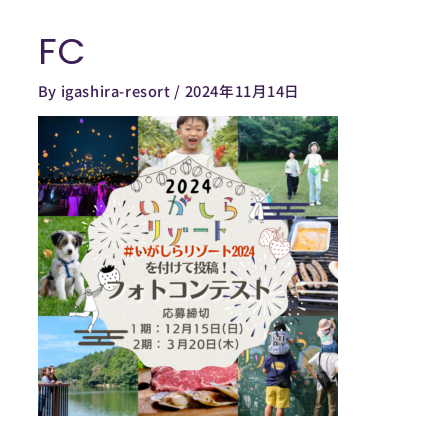
内
FC
容
Post
を
navigation
By
igashira-resort
/
2024年11月14日
ス
キ
ッ
プ