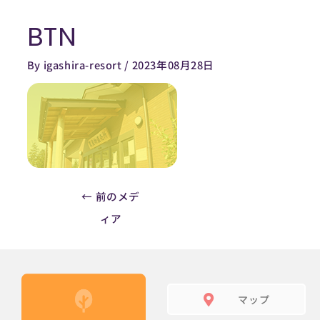
内
BTN
容
Post
を
navigation
By
igashira-resort
/
2023年08月28日
ス
キ
ッ
プ
←
前のメデ
ィア
マップ