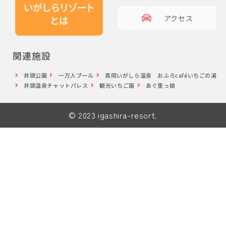
アクセス
関連施設
井頭公園
一万人プール
真岡いがしら温泉 おふろcaféいちごの湯
井頭温泉チャットパレス
観光いちご園
あぐ里っ娘
© 2023 igashira-resort.