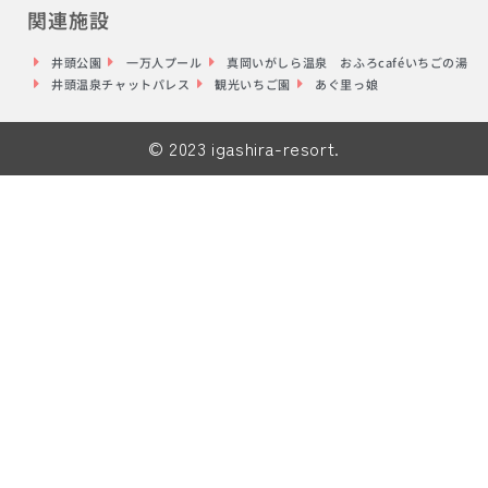
関連施設
井頭公園
一万人プール
真岡いがしら温泉 おふろcaféいちごの湯
井頭温泉チャットパレス
観光いちご園
あぐ里っ娘
© 2023 igashira-resort.