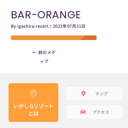
内
BAR-ORANGE
容
Post
を
navigation
By
igashira-resort
/
2023年07月31日
ス
キ
ッ
プ
←
前のメデ
ィア
マップ
アクセス