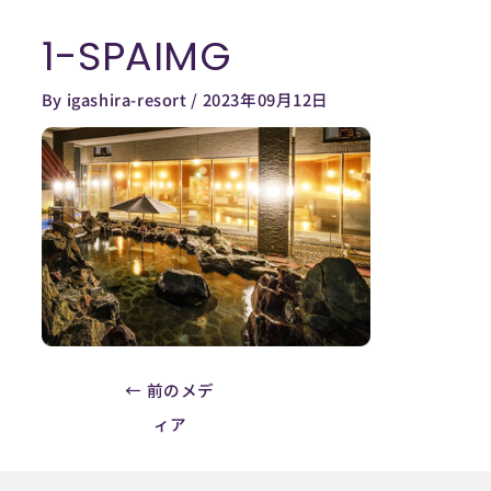
内
1-SPAIMG
容
Post
を
navigation
By
igashira-resort
/
2023年09月12日
ス
キ
ッ
プ
←
前のメデ
ィア