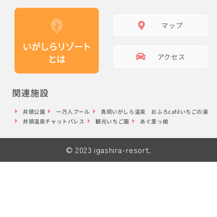
マップ
アクセス
関連施設
井頭公園
一万人プール
真岡いがしら温泉 おふろcaféいちごの湯
井頭温泉チャットパレス
観光いちご園
あぐ里っ娘
© 2023 igashira-resort.