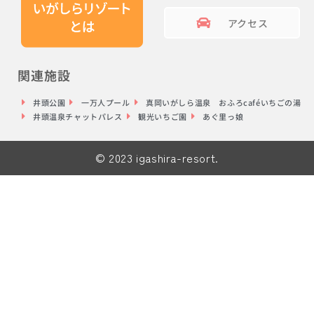
アクセス
関連施設
井頭公園
一万人プール
真岡いがしら温泉 おふろcaféいちごの湯
井頭温泉チャットパレス
観光いちご園
あぐ里っ娘
© 2023 igashira-resort.