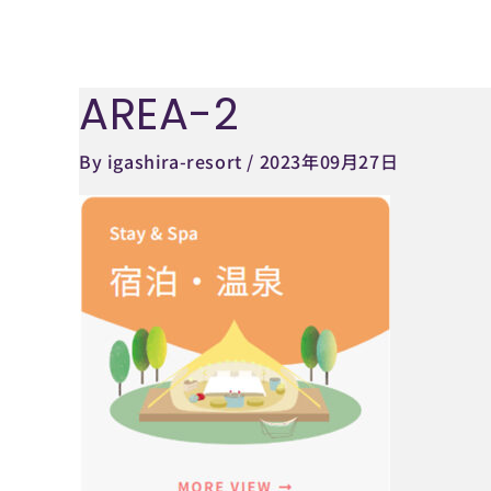
内
容
を
AREA-2
ス
キ
By
igashira-resort
/
2023年09月27日
ッ
プ