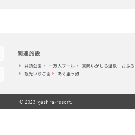
関連施設
井頭公園
一万人プール
真岡いがしら温泉 おふろc
観光いちご園
あぐ里っ娘
© 2023 igashira-resort.