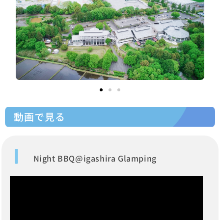
動画で見る
Night BBQ@igashira Glamping