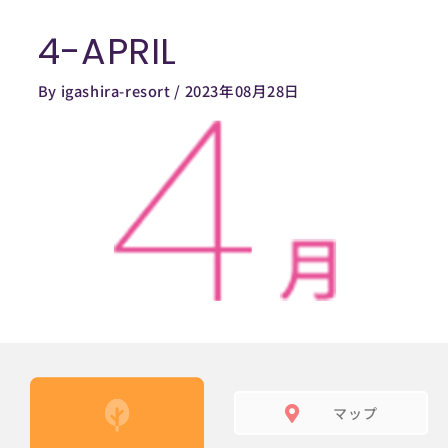
内
4-APRIL
容
を
By
igashira-resort
/
2023年08月28日
ス
キ
ッ
プ
マップ