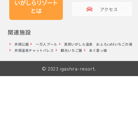
アクセス
関連施設
井頭公園
一万人プール
真岡いがしら温泉 おふろcaféいちごの湯
井頭温泉チャットパレス
観光いちご園
あぐ里っ娘
© 2023 igashira-resort.