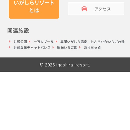
アクセス
関連施設
井頭公園
一万人プール
真岡いがしら温泉 おふろcaféいちごの湯
井頭温泉チャットパレス
観光いちご園
あぐ里っ娘
© 2023 igashira-resort.