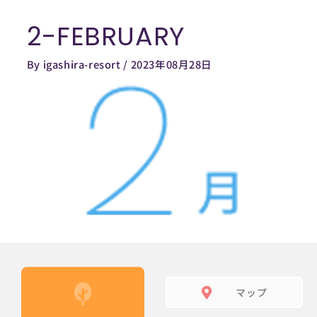
内
2-FEBRUARY
容
を
By
igashira-resort
/
2023年08月28日
ス
キ
ッ
プ
マップ