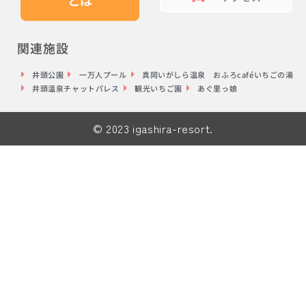
関連施設
井頭公園
一万人プール
真岡いがしら温泉 おふろcaféいちごの湯
井頭温泉チャットパレス
観光いちご園
あぐ里っ娘
© 2023 igashira-resort.