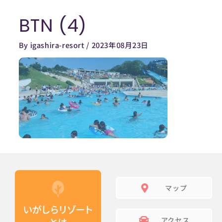
内
BTN (4)
容
を
By
igashira-resort
/
2023年08月23日
ス
キ
ッ
プ
マップ
アクセス