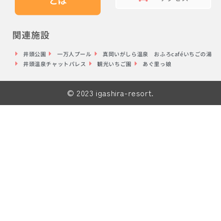
関連施設
井頭公園
一万人プール
真岡いがしら温泉 おふろcaféいちごの湯
井頭温泉チャットパレス
観光いちご園
あぐ里っ娘
© 2023 igashira-resort.