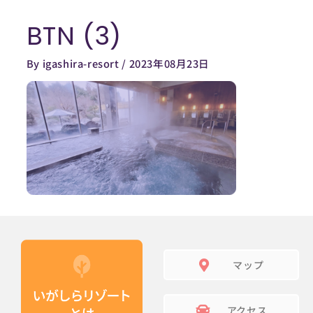
内
BTN (3)
容
を
By
igashira-resort
/
2023年08月23日
ス
キ
ッ
プ
マップ
アクセス