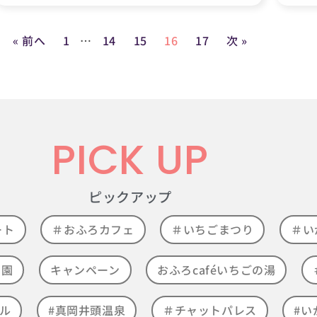
« 前へ
1
…
14
15
16
17
次 »
PICK UP
ピックアップ
ート
＃おふろカフェ
＃いちごまつり
＃い
ラ園
キャンペーン
おふろcaféいちごの湯
ル
#真岡井頭温泉
＃チャットパレス
#い