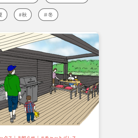
夏
#秋
＃冬
ックス
お知らせ
＃チャットパレス