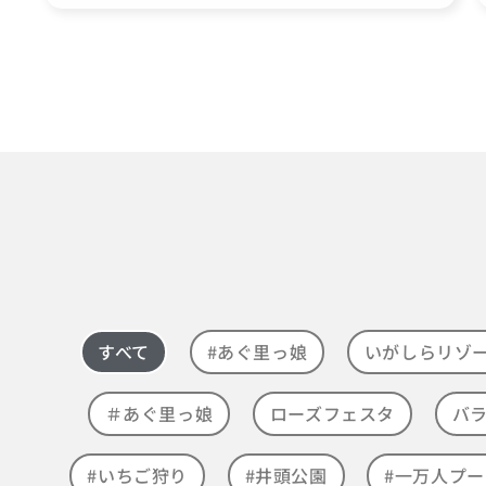
すべて
#あぐ里っ娘
いがしらリゾ
＃あぐ里っ娘
ローズフェスタ
バ
#いちご狩り
#井頭公園
#一万人プー