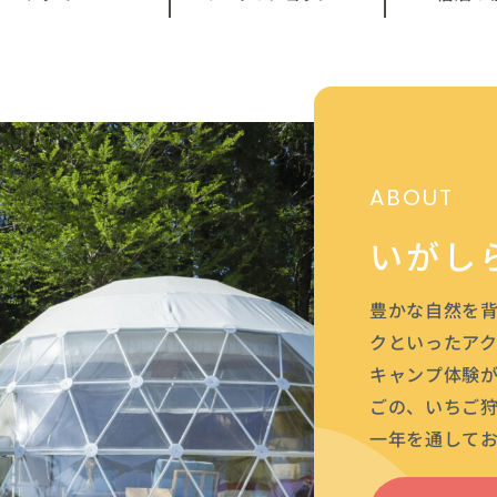
ABOUT
いがし
豊かな自然を
クといったア
キャンプ体験
ごの、いちご
一年を通して