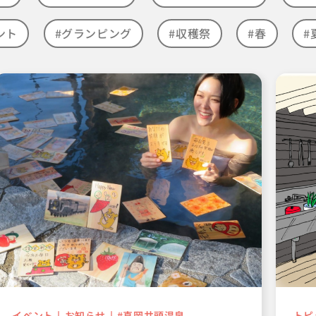
ント
#グランピング
#収穫祭
#春
#
イベント
お知らせ
#真岡井頭温泉
トピ