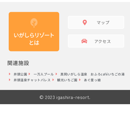
マップ
アクセス
関連施設
井頭公園
一万人プール
真岡いがしら温泉 おふろcaféいちごの湯
井頭温泉チャットパレス
観光いちご園
あぐ里っ娘
© 2023 igashira-resort.