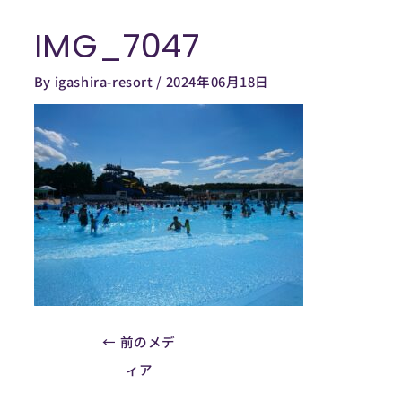
内
IMG_7047
容
Post
を
navigation
By
igashira-resort
/
2024年06月18日
ス
キ
ッ
プ
←
前のメデ
ィア