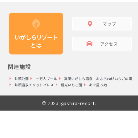
マップ
アクセス
関連施設
井頭公園
一万人プール
真岡いがしら温泉 おふろcaféいちごの湯
井頭温泉チャットパレス
観光いちご園
あぐ里っ娘
© 2023 igashira-resort.