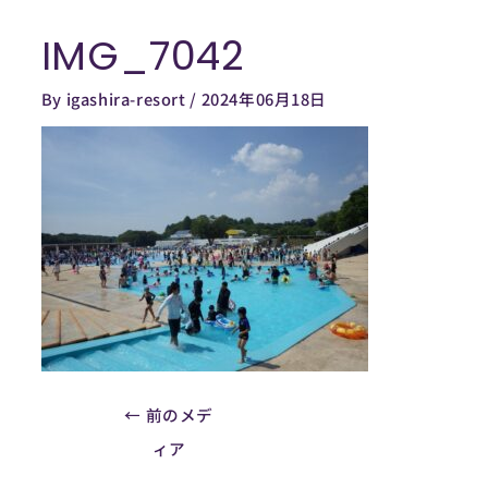
内
IMG_7042
容
Post
を
navigation
By
igashira-resort
/
2024年06月18日
ス
キ
ッ
プ
←
前のメデ
ィア