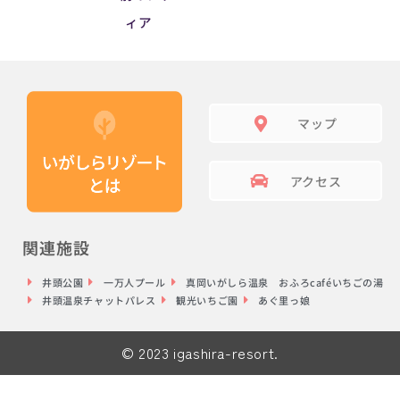
ィア
マップ
アクセス
関連施設
井頭公園
一万人プール
真岡いがしら温泉 おふろcaféいちごの湯
井頭温泉チャットパレス
観光いちご園
あぐ里っ娘
© 2023 igashira-resort.