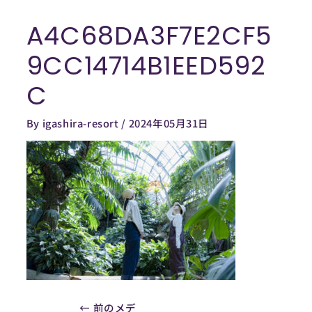
内
A4C68DA3F7E2CF5
容
Post
を
navigation
9CC14714B1EED592
ス
キ
C
ッ
プ
By
igashira-resort
/
2024年05月31日
←
前のメデ