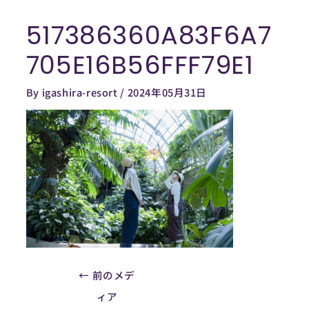
内
517386360A83F6A7
容
Post
を
navigation
705E16B56FFF79E1
ス
キ
By
igashira-resort
/
2024年05月31日
ッ
プ
←
前のメデ
ィア