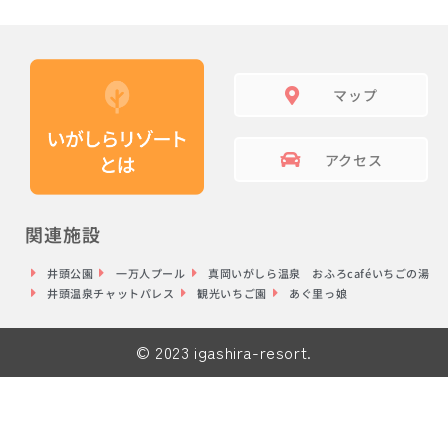
マップ
アクセス
関連施設
井頭公園
一万人プール
真岡いがしら温泉 おふろcaféいちごの湯
井頭温泉チャットパレス
観光いちご園
あぐ里っ娘
© 2023 igashira-resort.