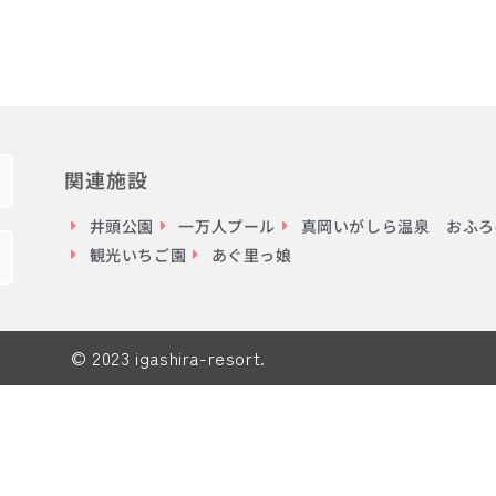
関連施設
井頭公園
一万人プール
真岡いがしら温泉 おふろc
観光いちご園
あぐ里っ娘
© 2023 igashira-resort.