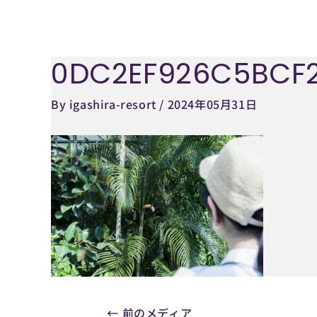
内
容
を
0DC2EF926C5BCF2
Post
ス
navigation
キ
By
igashira-resort
/
2024年05月31日
ッ
プ
←
前のメディア