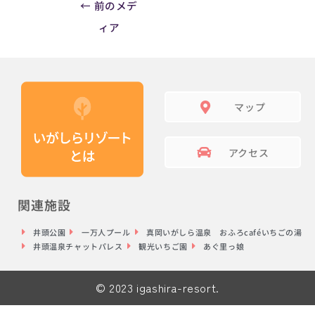
←
前のメデ
ィア
マップ
アクセス
関連施設
井頭公園
一万人プール
真岡いがしら温泉 おふろcaféいちごの湯
井頭温泉チャットパレス
観光いちご園
あぐ里っ娘
© 2023 igashira-resort.