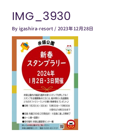
内
IMG_3930
容
Post
を
navigation
By
igashira-resort
/
2023年12月28日
ス
キ
ッ
プ