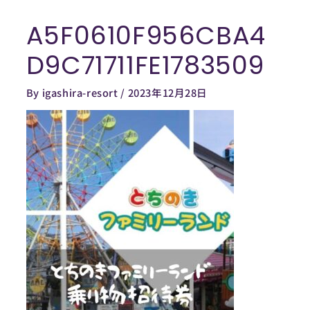
内
A5F0610F956CBA4
容
Post
を
navigation
D9C71711FE1783509
ス
キ
By
igashira-resort
/
2023年12月28日
ッ
プ