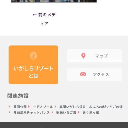
←
前のメデ
ィア
マップ
アクセス
関連施設
井頭公園
一万人プール
真岡いがしら温泉 おふろcaféいちごの湯
井頭温泉チャットパレス
観光いちご園
あぐ里っ娘