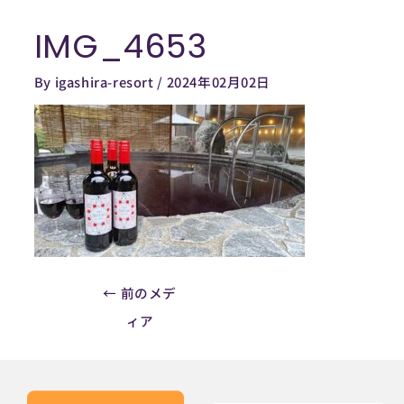
内
IMG_4653
容
Post
を
navigation
By
igashira-resort
/
2024年02月02日
ス
キ
ッ
プ
←
前のメデ
ィア