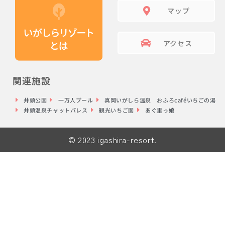
マップ
アクセス
関連施設
井頭公園
一万人プール
真岡いがしら温泉 おふろcaféいちごの湯
井頭温泉チャットパレス
観光いちご園
あぐ里っ娘
© 2023 igashira-resort.