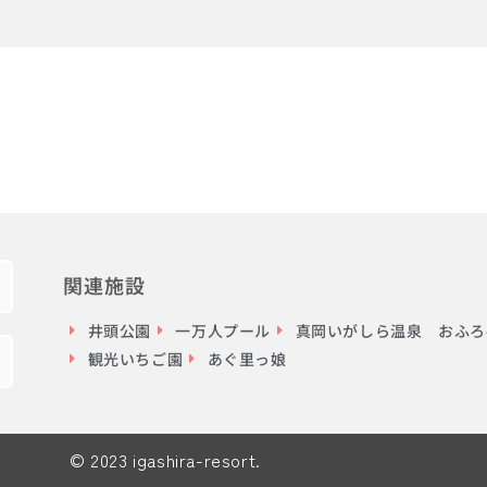
関連施設
井頭公園
一万人プール
真岡いがしら温泉 おふろc
観光いちご園
あぐ里っ娘
© 2023 igashira-resort.