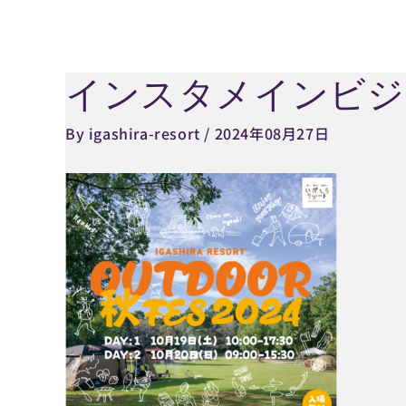
内
容
を
インスタメインビジ
Post
ス
navigation
キ
By
igashira-resort
/
2024年08月27日
ッ
プ