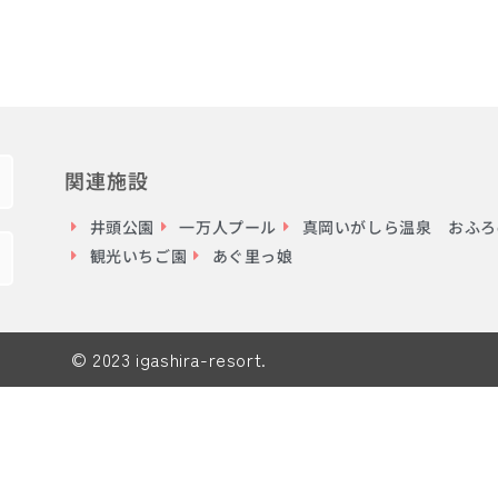
関連施設
井頭公園
一万人プール
真岡いがしら温泉 おふろc
観光いちご園
あぐ里っ娘
© 2023 igashira-resort.