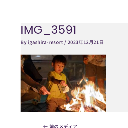
内
容
を
IMG_3591
Post
ス
navigation
キ
By
igashira-resort
/
2023年12月21日
ッ
プ
←
前のメディア