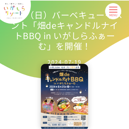
内
8/25（日）バーベキューイベ
容
を
ント「畑deキャンドルナイ
ス
トBBQ in いがしらふぁー
キ
む」を開催！
ッ
プ
2024-07-19