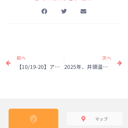
Prev
N
前へ
次へ
【10/19-20】アウトドアイベント出店者募集！
2025年、井頭温泉及びチャットパレスが北関東初「おふろcafé」に。
マップ