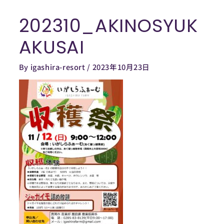
内
202310_AKINOSYUK
容
Post
を
navigation
AKUSAI
ス
キ
By
igashira-resort
/
2023年10月23日
ッ
プ