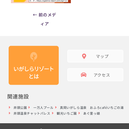
←
前のメデ
ィア
マップ
アクセス
関連施設
井頭公園
一万人プール
真岡いがしら温泉 おふろcaféいちごの湯
井頭温泉チャットパレス
観光いちご園
あぐ里っ娘