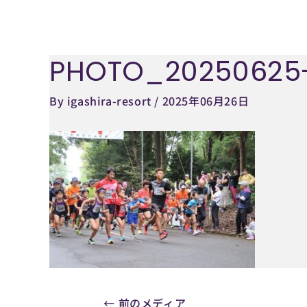
内
容
を
PHOTO_20250625-
Post
ス
navigation
キ
By
igashira-resort
/
2025年06月26日
ッ
プ
←
前のメディア