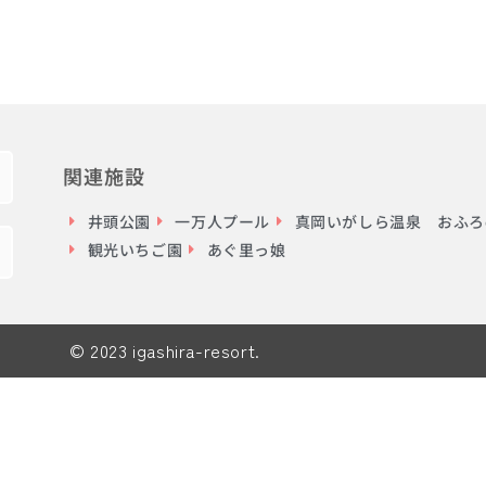
関連施設
井頭公園
一万人プール
真岡いがしら温泉 おふろc
観光いちご園
あぐ里っ娘
© 2023 igashira-resort.