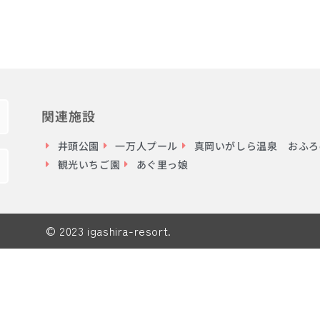
関連施設
井頭公園
一万人プール
真岡いがしら温泉 おふろc
観光いちご園
あぐ里っ娘
© 2023 igashira-resort.