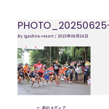
内
容
を
PHOTO_20250625-
Post
ス
navigation
キ
By
igashira-resort
/
2025年06月26日
ッ
プ
←
前のメディア