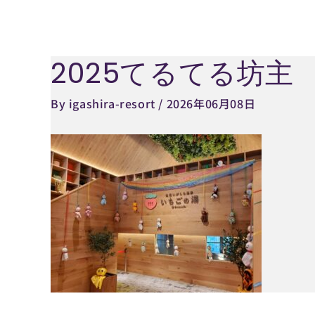
内
容
を
2025てるてる坊主
Post
ス
navigation
キ
By
igashira-resort
/
2026年06月08日
ッ
プ