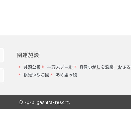
関連施設
井頭公園
一万人プール
真岡いがしら温泉 おふろc
観光いちご園
あぐ里っ娘
© 2023 igashira-resort.