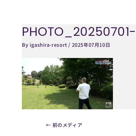
内
容
を
PHOTO_20250701-
Post
ス
navigation
キ
By
igashira-resort
/
2025年07月10日
ッ
プ
←
前のメディア