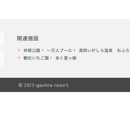
関連施設
井頭公園
一万人プール
真岡いがしら温泉 おふろc
観光いちご園
あぐ里っ娘
© 2023 igashira-resort.