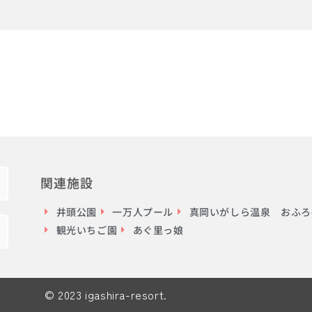
関連施設
井頭公園
一万人プール
真岡いがしら温泉 おふろc
観光いちご園
あぐ里っ娘
© 2023 igashira-resort.