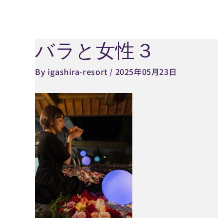
内
容
を
バラと女性３
Post
ス
navigation
キ
By
igashira-resort
/
2025年05月23日
ッ
プ