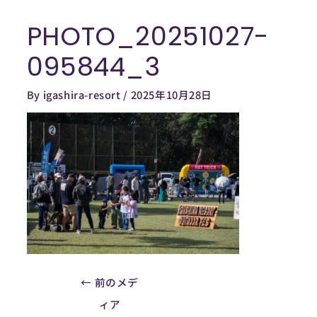
内
PHOTO_20251027-
容
Post
を
navigation
095844_3
ス
キ
By
igashira-resort
/
2025年10月28日
ッ
プ
←
前のメデ
ィア