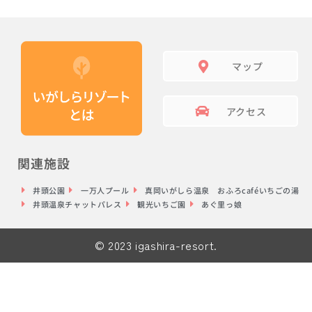
マップ
アクセス
関連施設
井頭公園
一万人プール
真岡いがしら温泉 おふろcaféいちごの湯
井頭温泉チャットパレス
観光いちご園
あぐ里っ娘
© 2023 igashira-resort.