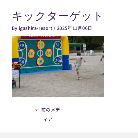
内
キックターゲット
容
Post
を
navigation
By
igashira-resort
/
2025年11月06日
ス
キ
ッ
プ
←
前のメデ
ィア