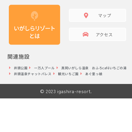
マップ
アクセス
関連施設
井頭公園
一万人プール
真岡いがしら温泉 おふろcaféいちごの湯
井頭温泉チャットパレス
観光いちご園
あぐ里っ娘
© 2023 igashira-resort.