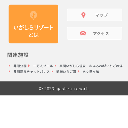
マップ
アクセス
関連施設
井頭公園
一万人プール
真岡いがしら温泉 おふろcaféいちごの湯
井頭温泉チャットパレス
観光いちご園
あぐ里っ娘
© 2023 igashira-resort.