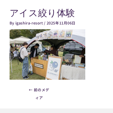
内
アイス絞り体験
容
Post
を
navigation
By
igashira-resort
/
2025年11月06日
ス
キ
ッ
プ
←
前のメデ
ィア