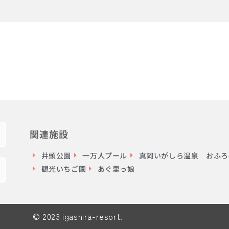
関連施設
井頭公園
一万人プール
真岡いがしら温泉 おふろc
観光いちご園
あぐ里っ娘
© 2023 igashira-resort.