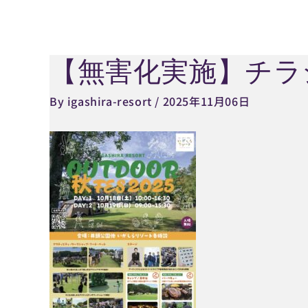
内
容
を
【無害化実施】チラ
Post
ス
navigation
キ
By
igashira-resort
/
2025年11月06日
ッ
プ