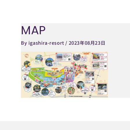
内
容
を
MAP
ス
キ
By
igashira-resort
/
2023年08月23日
ッ
プ