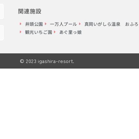
関連施設
井頭公園
一万人プール
真岡いがしら温泉 おふろc
観光いちご園
あぐ里っ娘
© 2023 igashira-resort.