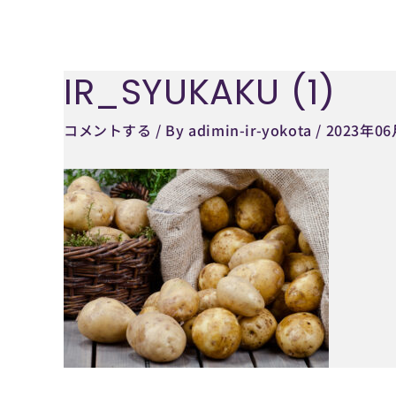
内
容
を
IR_SYUKAKU (1)
Post
ス
navigation
キ
コメントする
/ By
adimin-ir-yokota
/
2023年0
ッ
プ